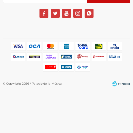





© Copyright 2026 / Palacio de la Música
Fenicio