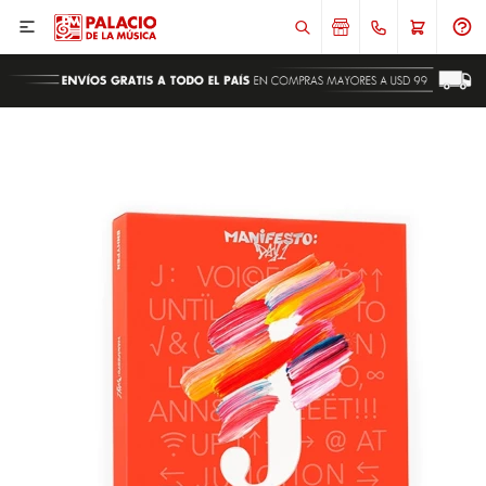

ENVIAR