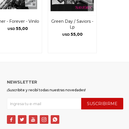
er - Forever - Vinilo
Green Day / Saviors -
Lp
55,00
USD
55,00
USD
NEWSLETTER
¡Suscribite y recibí todas nuestras novedades!
SUSCRIBIRME




