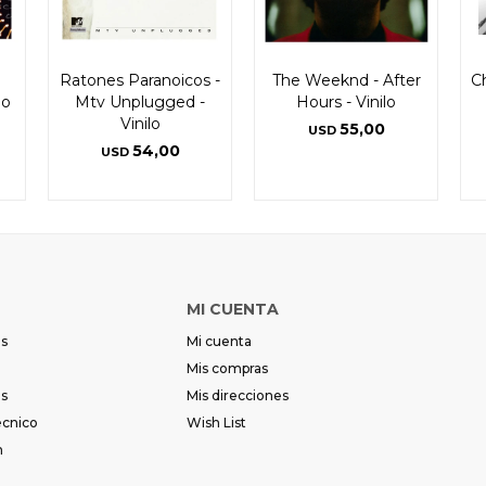
Ratones Paranoicos -
The Weeknd - After
Ch
lo
Mtv Unplugged -
Hours - Vinilo
Vinilo
55,00
USD
54,00
USD
MI CUENTA
es
Mi cuenta
Mis compras
es
Mis direcciones
écnico
Wish List
m