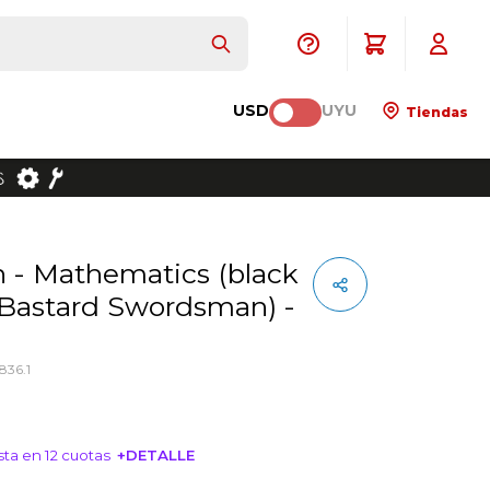
USD
UYU
Tiendas
Bastard Swordsman) -
836.1
ta en 12 cuotas
+DETALLE