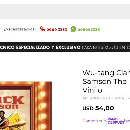
|
¿Necesitas ayuda?
2909 3333
098093333
ENVIAR
Wu-tang Clan - Mathematics (black
Samson The 
Vinilo
RUFN176836.1-RUFN176
54,00
USD
Comprá con
has