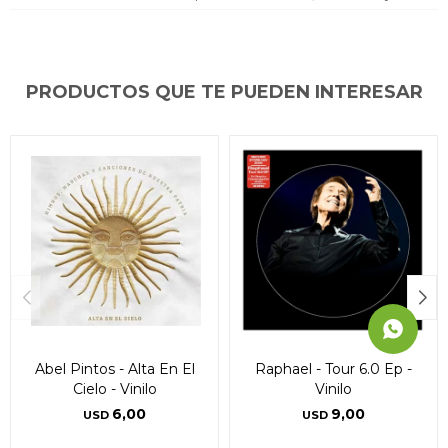
* sujeto a aprobación crediticia. El monto disponible
* sujeto a aprobación crediticia. El monto disponible
* sujeto a aprobación crediticia. El monto disponible
puede variar por comercio
puede variar por comercio
puede variar por comercio
Día
Día
Día
Mes
Mes
Mes
Año
Año
Año
Continuar
Continuar
Continuar
PRODUCTOS QUE TE PUEDEN INTERESAR
Abel Pintos - Alta En El
Raphael - Tour 6.0 Ep -
Cielo - Vinilo
Vinilo
6,00
9,00
USD
USD