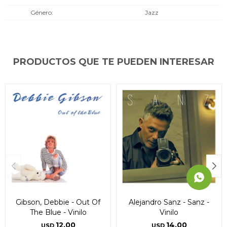
* sujeto a aprobación crediticia. El monto disponible
* sujeto a aprobación crediticia. El monto disponible
* sujeto a aprobación crediticia. El monto disponible
Género
Jazz
puede variar por comercio
puede variar por comercio
puede variar por comercio
Día
Día
Día
Mes
Mes
Mes
Año
Año
Año
Continuar
Continuar
Continuar
PRODUCTOS QUE TE PUEDEN INTERESAR
Gibson, Debbie - Out Of
Alejandro Sanz - Sanz -
The Blue - Vinilo
Vinilo
12,00
14,00
USD
USD