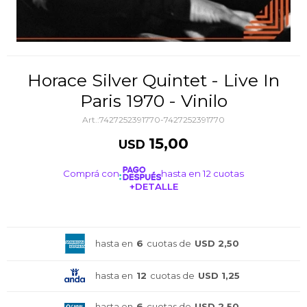
Horace Silver Quintet - Live In
Paris 1970 - Vinilo
7427252391770-7427252391770
15,00
USD
Comprá con
hasta en 12 cuotas
+DETALLE
¡ME INTERESA!
hasta en
6
cuotas de
USD 2,50
hasta en
12
cuotas de
USD 1,25
hasta en
6
cuotas de
USD 2,50