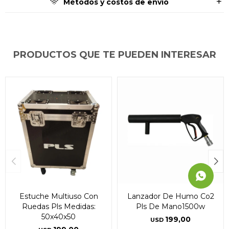
Métodos y costos de envío
* sujeto a aprobación crediticia. El monto disponible
* sujeto a aprobación crediticia. El monto disponible
* sujeto a aprobación crediticia. El monto disponible
puede variar por comercio
puede variar por comercio
puede variar por comercio
Día
Día
Día
Mes
Mes
Mes
Año
Año
Año
Continuar
Continuar
Continuar
PRODUCTOS QUE TE PUEDEN INTERESAR
Estuche Multiuso Con
Lanzador De Humo Co2
Ruedas Pls Medidas:
Pls De Mano1500w
50x40x50
199,00
USD