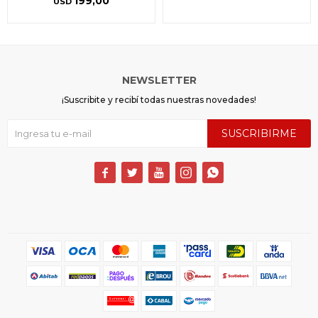
199,00
USD
NEWSLETTER
¡Suscribite y recibí todas nuestras novedades!
SUSCRIBIRME




