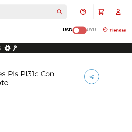
USD
UYU
Tiendas
oto