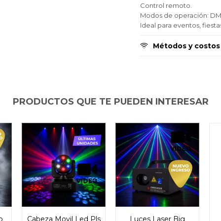
Control remoto.
Modos de operación: DMX
Continuar
Continuar
Continuar
Ideal para eventos, fiest
Métodos y costos
PRODUCTOS QUE TE PUEDEN INTERESAR
o
Cabeza Movil Led Pls
Luces Laser Big