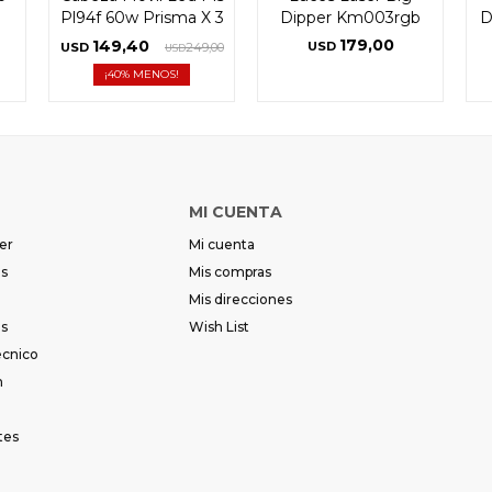
Pl94f 60w Prisma X 3
Dipper Km003rgb
D
179,00
149,40
USD
USD
249,00
USD
40
MI CUENTA
er
Mi cuenta
es
Mis compras
Mis direcciones
es
Wish List
écnico
m
tes