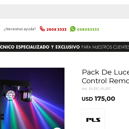
|
¿Necesitas ayuda?
2909 3333
098093333
ENVIAR
Pack De Luces Pls Pl31c Con
Control Rem
PL31C-PL31C
175,00
USD