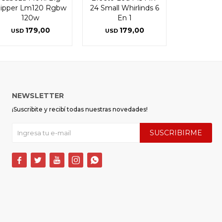
ipper Lm120 Rgbw
24 Small Whirlinds 6
120w
En 1
179,00
179,00
USD
USD
NEWSLETTER
¡Suscribite y recibí todas nuestras novedades!
SUSCRIBIRME




