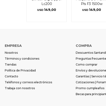
Lc200
Pls F3 1500w
149,00
149,00
USD
USD
EMPRESA
COMPRA
Nosotros
Descuentos Santand
Términos y condiciones
Preguntas frecuent
Tiendas
Como comprar
Política de Privacidad
Envíos y devolucion
Contacto
Garantías | Servicio t
Teléfonos y correos electrónicos
Cotizaciones | Fona
Trabaja con nosotros
Promo cumpleaños
Becas para principian