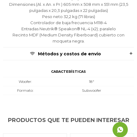
Dimensiones (Al. x An. x Pr.) 605 mm x 508 mm x 551 mm (23,5
Continuar
Continuar
Continuar
pulgadas x 20,3 pulgadas x 22 pulgadas)
Peso neto 32,2 kg (71 libras)
Controlador de baja frecuencia M118-4
Entradas Neutrik® Speakon® NL-4 (x2); paralelo
Recinto MDF (Medium Density Fiberboard) cubierto con
moqueta negra.
Métodos y costos de envío
CARACTERÍSTICAS
Woofer
18"
Formato
Subwoofer
PRODUCTOS QUE TE PUEDEN INTERESAR