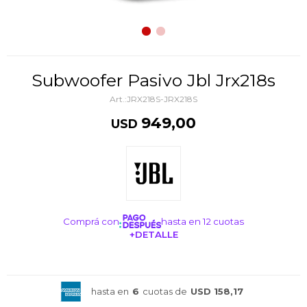
Subwoofer Pasivo Jbl Jrx218s
JRX218S-JRX218S
949,00
USD
Comprá con
hasta en 12 cuotas
+DETALLE
¡ME INTERESA!
hasta en
6
cuotas de
USD 158,17