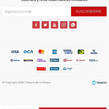
SUSCRIBIRME





© Copyright 2026 / Palacio de la Música