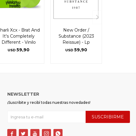
harli Xcx - Brat And
New Order /
It's Completely
Substance (2023
Different - Vinilo
Reissue) - Lp
59,90
59,90
USD
USD
NEWSLETTER
¡Suscribite y recibí todas nuestras novedades!
SUSCRIBIRME




