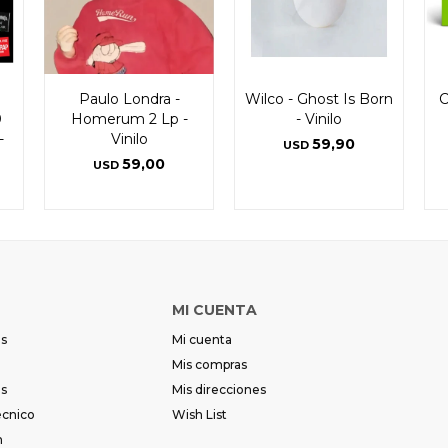
Paulo Londra -
Wilco - Ghost Is Born
C
0
Homerum 2 Lp -
- Vinilo
-
Vinilo
59,90
USD
59,00
USD
MI CUENTA
es
Mi cuenta
Mis compras
es
Mis direcciones
écnico
Wish List
m