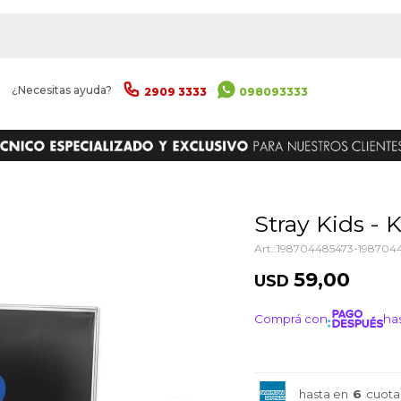
|
¿Necesitas ayuda?
2909 3333
098093333
ENVIAR
Stray Kids - 
198704485473-198704
59,00
USD
Comprá con
has
¡ME I
hasta en
6
cuota