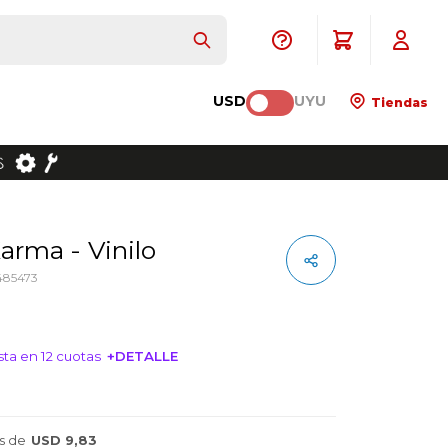
USD
UYU
Tiendas
Karma - Vinilo
485473
ta en 12 cuotas
+DETALLE
NTERESA!
s de
USD 9,83