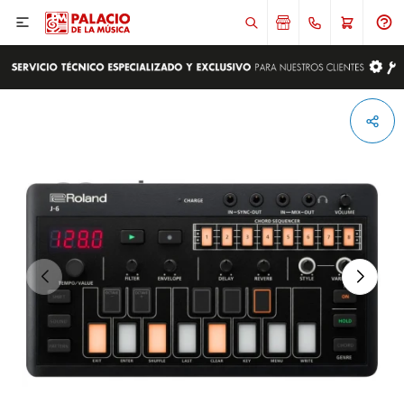

ENVIAR