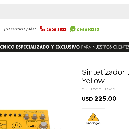
|
¿Necesitas ayuda?
2909 3333
098093333
ENVIAR
Sintetizador Behringer Td-3-am
Yellow
TD3AM-TD3AM
225,00
USD