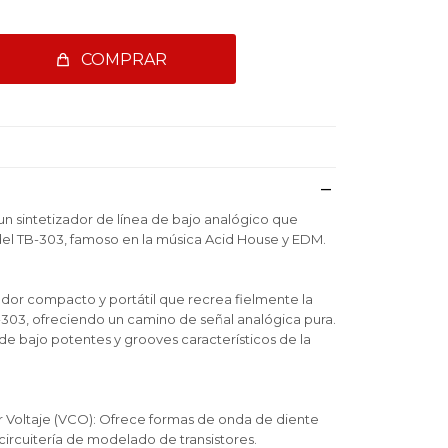
COMPRAR
un sintetizador de línea de bajo analógico que
del TB-303, famoso en la música Acid House y EDM.
ador compacto y portátil que recrea fielmente la
TB-303, ofreciendo un camino de señal analógica pura.
s de bajo potentes y grooves característicos de la
 Voltaje (VCO): Ofrece formas de onda de diente
circuitería de modelado de transistores.