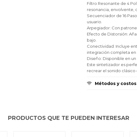
Filtro Resonante de 4 Pol
Fecha de nacimiento
Fecha de nacimiento
Fecha de nacimiento
Elegís Pago Después como metodo de pago
Elegís Pago Después como metodo de pago
Elegís Pago Después como metodo de pago
resonancia, envolvente, 
* sujeto a aprobación crediticia. El monto disponible
* sujeto a aprobación crediticia. El monto disponible
* sujeto a aprobación crediticia. El monto disponible
Secuenciador de 16 Pasos:
puede variar por comercio
puede variar por comercio
puede variar por comercio
usuario.
Día
Día
Día
Mes
Mes
Mes
Año
Año
Año
Arpegiador: Con patrones
Efecto de Distorsión: Aña
Continuar
Continuar
Continuar
bajo.
Conectividad: Incluye ent
integración completa en 
Diseño: Disponible en un 
Este sintetizador es per
recrear el sonido clásic
Métodos y costos
PRODUCTOS QUE TE PUEDEN INTERESAR