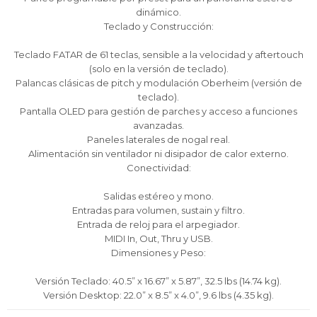
prefieras!
prefieras!
prefieras!
contactanos en
contactanos en
contactanos en
dinámico.
preguntas@pagodespues.com.uy
preguntas@pagodespues.com.uy
preguntas@pagodespues.com.uy
Elegí tus productos preferidos
Elegí tus productos preferidos
Elegí tus productos preferidos
Teclado y Construcción:
Fecha de nacimiento
Fecha de nacimiento
Fecha de nacimiento
Elegís Pago Después como metodo de pago
Elegís Pago Después como metodo de pago
Elegís Pago Después como metodo de pago
Teclado FATAR de 61 teclas, sensible a la velocidad y aftertouch
* sujeto a aprobación crediticia. El monto disponible
* sujeto a aprobación crediticia. El monto disponible
* sujeto a aprobación crediticia. El monto disponible
(solo en la versión de teclado).
puede variar por comercio
puede variar por comercio
puede variar por comercio
Día
Día
Día
Mes
Mes
Mes
Año
Año
Año
Palancas clásicas de pitch y modulación Oberheim (versión de
teclado).
Continuar
Continuar
Continuar
Pantalla OLED para gestión de parches y acceso a funciones
avanzadas.
Paneles laterales de nogal real.
Alimentación sin ventilador ni disipador de calor externo.
Conectividad:
Salidas estéreo y mono.
Entradas para volumen, sustain y filtro.
Entrada de reloj para el arpegiador.
MIDI In, Out, Thru y USB.
Dimensiones y Peso:
Versión Teclado: 40.5” x 16.67” x 5.87”, 32.5 lbs (14.74 kg).
Versión Desktop: 22.0” x 8.5” x 4.0”, 9.6 lbs (4.35 kg).