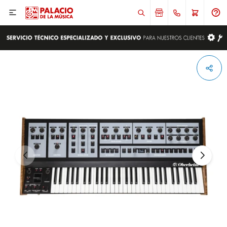

ENVIAR