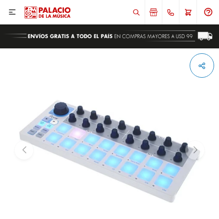

ENVIAR