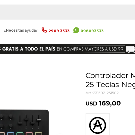
|
¿Necesitas ayuda?
2909 3333
098093333
ENVIAR
Controlador Midi Arturai Minilab 3
25 Teclas Ne
231502-231502
169,00
USD