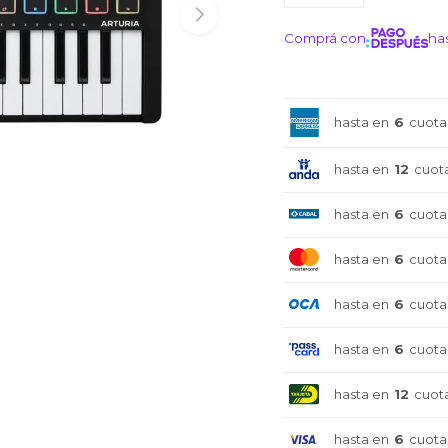
Comprá con
has
¡ME I
hasta en
6
cuota
hasta en
12
cuot
hasta en
6
cuota
hasta en
6
cuota
hasta en
6
cuota
hasta en
6
cuota
hasta en
12
cuot
hasta en
6
cuota