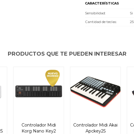
CARACTERÍSTICAS
Continuar
Continuar
Continuar
Sensibilidad
Si
Cantidad de teclas
25
PRODUCTOS QUE TE PUEDEN INTERESAR
Controlador Midi
Controlador Midi Akai
C
25
Korg Nano Key2
Apckey25