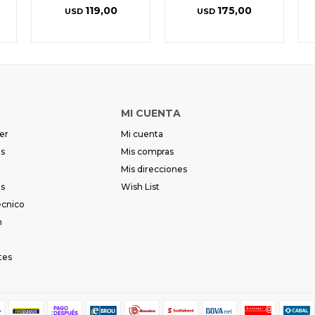
119,00
175,00
USD
USD
MI CUENTA
er
Mi cuenta
es
Mis compras
Mis direcciones
es
Wish List
écnico
m
tes