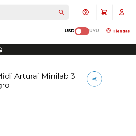
USD
UYU
Tiendas
gro