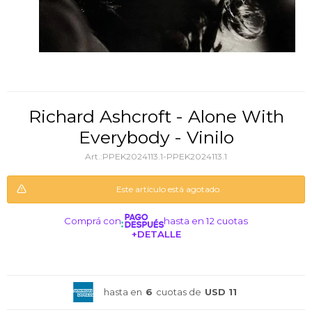
Richard Ashcroft - Alone With
Everybody - Vinilo
PPEK2024113.1-PPEK2024113.1
Este artículo está agotado.
Comprá con
hasta en 12 cuotas
+DETALLE
¡ME INTERESA!
hasta en
6
cuotas de
USD 11