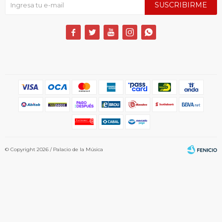
SUSCRIBIRME





© Copyright 2026 / Palacio de la Música
Fenicio