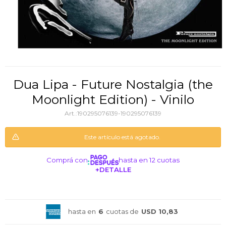
Dua Lipa - Future Nostalgia (the
Moonlight Edition) - Vinilo
190295076139-190295076139
Este artículo está agotado.
Comprá con
hasta en 12 cuotas
+DETALLE
¡ME INTERESA!
hasta en
6
cuotas de
USD 10,83