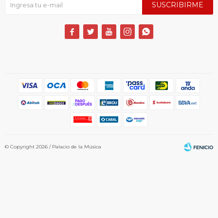
SUSCRIBIRME





© Copyright 2026 / Palacio de la Música
Fenicio