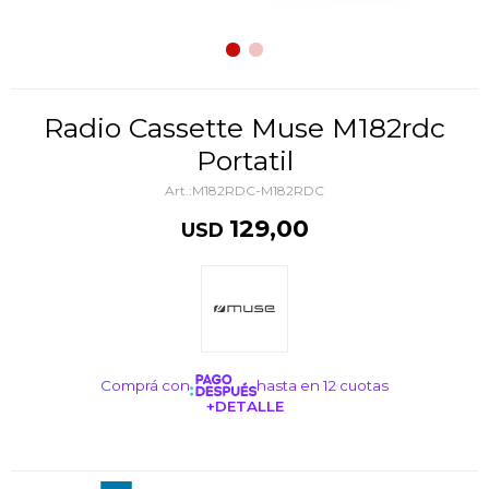
Radio Cassette Muse M182rdc
Portatil
M182RDC-M182RDC
129,00
USD
Comprá con
hasta en 12 cuotas
+DETALLE
¡ME INTERESA!