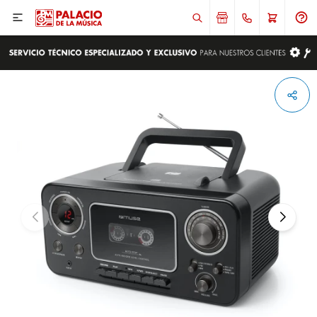

ENVIAR