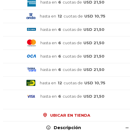
hasta en
6
cuotas de
USD 21,50
hasta en
12
cuotas de
USD 10,75
hasta en
6
cuotas de
USD 21,50
hasta en
6
cuotas de
USD 21,50
hasta en
6
cuotas de
USD 21,50
hasta en
6
cuotas de
USD 21,50
hasta en
12
cuotas de
USD 10,75
hasta en
6
cuotas de
USD 21,50
¡Sumate a la forma más ágil de
¡Sumate a la forma más ágil de
¡Sumate a la forma más ágil de
UBICAR EN TIENDA
comprar!
comprar!
comprar!
Descripción
Comprá en 3 cuotas sin recargo o hasta en
Comprá en 3 cuotas sin recargo o hasta en
Comprá en 3 cuotas sin recargo o hasta en
12 cuotas * ¡Solo con tu cédula!
12 cuotas * ¡Solo con tu cédula!
12 cuotas * ¡Solo con tu cédula!