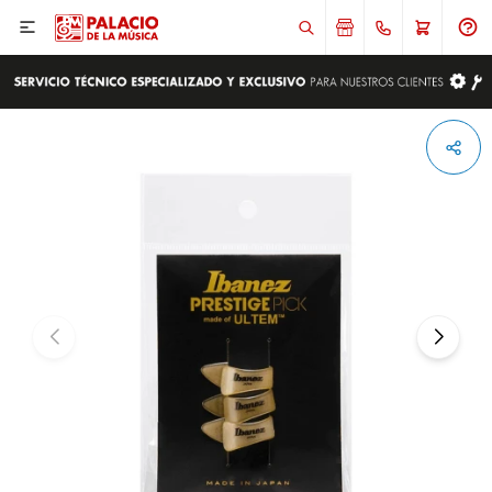

ENVIAR