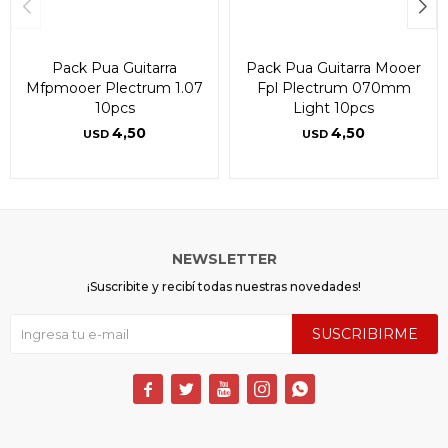
Pack Pua Guitarra
Pack Pua Guitarra Mooer
Mfpmooer Plectrum 1.07
Fpl Plectrum 070mm
10pcs
Light 10pcs
4,50
4,50
USD
USD
NEWSLETTER
¡Suscribite y recibí todas nuestras novedades!
SUSCRIBIRME




