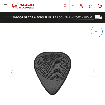

ENVIAR