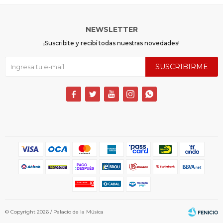
NEWSLETTER
¡Suscribite y recibí todas nuestras novedades!
SUSCRIBIRME





© Copyright 2026 / Palacio de la Música