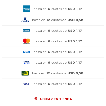
hasta en
6
cuotas de
USD 1,17
hasta en
12
cuotas de
USD 0,58
hasta en
6
cuotas de
USD 1,17
hasta en
6
cuotas de
USD 1,17
hasta en
6
cuotas de
USD 1,17
hasta en
6
cuotas de
USD 1,17
hasta en
12
cuotas de
USD 0,58
hasta en
6
cuotas de
USD 1,17
¡Sumate a la forma más ágil de
¡Sumate a la forma más ágil de
¡Sumate a la forma más ágil de
comprar!
comprar!
comprar!
Comprá en 3 cuotas sin recargo o hasta en
Comprá en 3 cuotas sin recargo o hasta en
Comprá en 3 cuotas sin recargo o hasta en
UBICAR EN TIENDA
12 cuotas * ¡Solo con tu cédula!
12 cuotas * ¡Solo con tu cédula!
12 cuotas * ¡Solo con tu cédula!