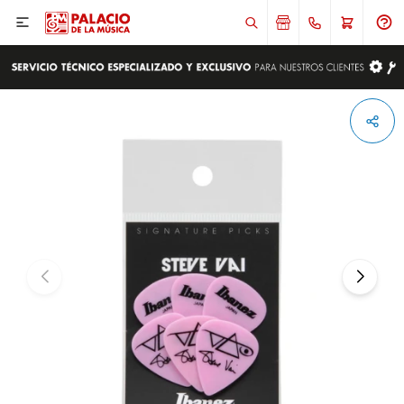

ENVIAR