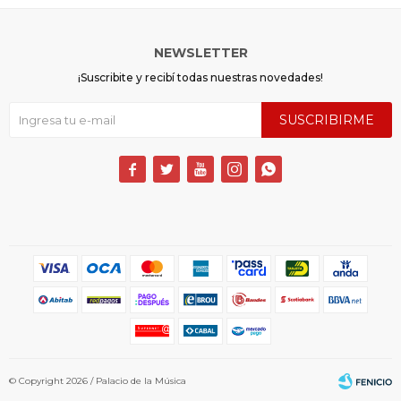
NEWSLETTER
¡Suscribite y recibí todas nuestras novedades!
SUSCRIBIRME





© Copyright 2026 / Palacio de la Música