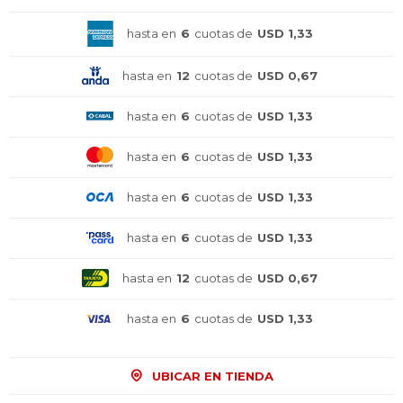
hasta en
6
cuotas de
USD 1,33
hasta en
12
cuotas de
USD 0,67
hasta en
6
cuotas de
USD 1,33
hasta en
6
cuotas de
USD 1,33
hasta en
6
cuotas de
USD 1,33
hasta en
6
cuotas de
USD 1,33
hasta en
12
cuotas de
USD 0,67
hasta en
6
cuotas de
USD 1,33
¡Sumate a la forma más ágil de
¡Sumate a la forma más ágil de
¡Sumate a la forma más ágil de
comprar!
comprar!
comprar!
Comprá en 3 cuotas sin recargo o hasta en
Comprá en 3 cuotas sin recargo o hasta en
Comprá en 3 cuotas sin recargo o hasta en
UBICAR EN TIENDA
12 cuotas * ¡Solo con tu cédula!
12 cuotas * ¡Solo con tu cédula!
12 cuotas * ¡Solo con tu cédula!