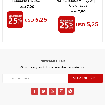
Daddario Pwdlc01
Ball Cellulose Heavy Super
Glow 12pcs
7,00
USD
7,00
USD
5,25
USD
5,25
USD
NEWSLETTER
¡Suscribite y recibí todas nuestras novedades!
SUSCRIBIRME




