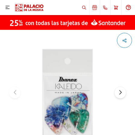

ENVIAR