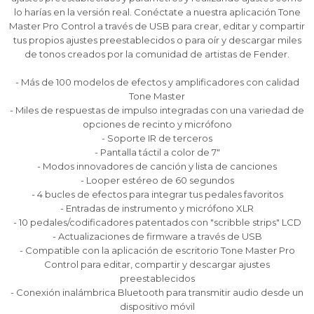
preguntas@pagodespues.com.uy
preguntas@pagodespues.com.uy
preguntas@pagodespues.com.uy
Elegí tus productos preferidos
Elegí tus productos preferidos
Elegí tus productos preferidos
lo harías en la versión real. Conéctate a nuestra aplicación Tone
Master Pro Control a través de USB para crear, editar y compartir
Fecha de nacimiento
Fecha de nacimiento
Fecha de nacimiento
Elegís Pago Después como metodo de pago
Elegís Pago Después como metodo de pago
Elegís Pago Después como metodo de pago
tus propios ajustes preestablecidos o para oír y descargar miles
* sujeto a aprobación crediticia. El monto disponible
* sujeto a aprobación crediticia. El monto disponible
* sujeto a aprobación crediticia. El monto disponible
de tonos creados por la comunidad de artistas de Fender.
puede variar por comercio
puede variar por comercio
puede variar por comercio
Día
Día
Día
Mes
Mes
Mes
Año
Año
Año
- Más de 100 modelos de efectos y amplificadores con calidad
Tone Master
Continuar
Continuar
Continuar
- Miles de respuestas de impulso integradas con una variedad de
opciones de recinto y micrófono
- Soporte IR de terceros
- Pantalla táctil a color de 7"
- Modos innovadores de canción y lista de canciones
- Looper estéreo de 60 segundos
- 4 bucles de efectos para integrar tus pedales favoritos
- Entradas de instrumento y micrófono XLR
- 10 pedales/codificadores patentados con "scribble strips" LCD
- Actualizaciones de firmware a través de USB
- Compatible con la aplicación de escritorio Tone Master Pro
Control para editar, compartir y descargar ajustes
preestablecidos
- Conexión inalámbrica Bluetooth para transmitir audio desde un
dispositivo móvil