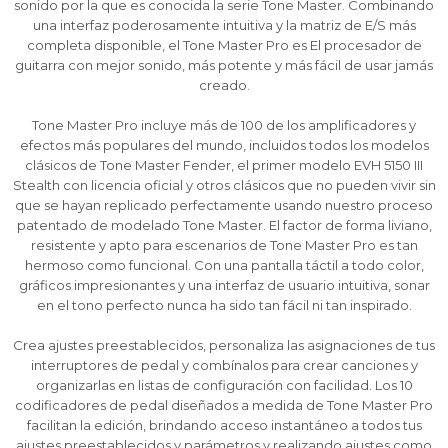
sonido por la que es conocida la serie Tone Master. Combinando
una interfaz poderosamente intuitiva y la matriz de E/S más
completa disponible, el Tone Master Pro es El procesador de
guitarra con mejor sonido, más potente y más fácil de usar jamás
creado.
Tone Master Pro incluye más de 100 de los amplificadores y
efectos más populares del mundo, incluidos todos los modelos
clásicos de Tone Master Fender, el primer modelo EVH 5150 III
Stealth con licencia oficial y otros clásicos que no pueden vivir sin
que se hayan replicado perfectamente usando nuestro proceso
¡Sumate a la forma más ágil de
¡Sumate a la forma más ágil de
¡Sumate a la forma más ágil de
patentado de modelado Tone Master. El factor de forma liviano,
comprar!
comprar!
comprar!
resistente y apto para escenarios de Tone Master Pro es tan
hermoso como funcional. Con una pantalla táctil a todo color,
Comprá en 3 cuotas sin recargo o hasta en
Comprá en 3 cuotas sin recargo o hasta en
Comprá en 3 cuotas sin recargo o hasta en
12 cuotas * ¡Solo con tu cédula!
12 cuotas * ¡Solo con tu cédula!
12 cuotas * ¡Solo con tu cédula!
gráficos impresionantes y una interfaz de usuario intuitiva, sonar
en el tono perfecto nunca ha sido tan fácil ni tan inspirado.
* sujeto aprobación crediticia.
* sujeto aprobación crediticia.
* sujeto aprobación crediticia.
Comprá ahora y Pagá
Comprá ahora y Pagá
Comprá ahora y Pagá
Verifica si estás calificado para comprar con
Verifica si estás calificado para comprar con
Verifica si estás calificado para comprar con
Crea ajustes preestablecidos, personaliza las asignaciones de tus
Pago Después:
Pago Después:
Pago Después:
Después, hasta en 12
Después, hasta en 12
Después, hasta en 12
Estás calificado para comprar usando Pago
Estás calificado para comprar usando Pago
Estás calificado para comprar usando Pago
interruptores de pedal y combínalos para crear canciones y
Ups!
Ups!
Ups!
cuotas y sin tocar tu
cuotas y sin tocar tu
cuotas y sin tocar tu
Después.
Después.
Después.
Cédula de identidad
Cédula de identidad
Cédula de identidad
organizarlas en listas de configuración con facilidad. Los 10
tarjeta de crédito
tarjeta de crédito
tarjeta de crédito
Parece que no tenes oferta, lamentamos
Parece que no tenes oferta, lamentamos
Parece que no tenes oferta, lamentamos
¡Algo salió mal!
¡Algo salió mal!
¡Algo salió mal!
codificadores de pedal diseñados a medida de Tone Master Pro
¡Tenés hasta
¡Tenés hasta
¡Tenés hasta
para comprar en las cuotas que
para comprar en las cuotas que
para comprar en las cuotas que
el inconveniente, por cualquier duda
el inconveniente, por cualquier duda
el inconveniente, por cualquier duda
facilitan la edición, brindando acceso instantáneo a todos tus
Por favor intenta nuevamente mas tarde.
Por favor intenta nuevamente mas tarde.
Por favor intenta nuevamente mas tarde.
Celular
Celular
Celular
prefieras!
prefieras!
prefieras!
contactanos en
contactanos en
contactanos en
ajustes preestablecidos y parámetros y realizando ajustes como