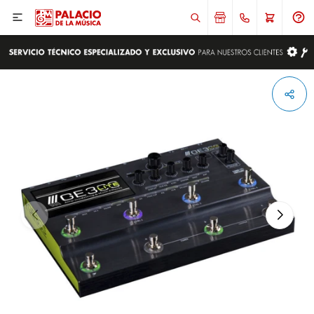

ENVIAR