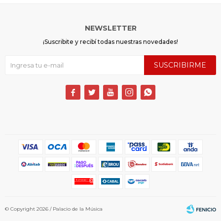
NEWSLETTER
¡Suscribite y recibí todas nuestras novedades!
SUSCRIBIRME





© Copyright 2026 / Palacio de la Música