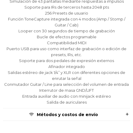
Simulación de 43 pantallas mediante respuestas a impulsos
puede variar por comercio
puede variar por comercio
puede variar por comercio
Día
Día
Día
Mes
Mes
Mes
Año
Año
Año
Soporte para IRs de terceros hasta 2048 pts
256 Presets de usuario
Continuar
Continuar
Continuar
Función ToneCapture integrada con 4 modos (Amp / Stomp /
Guitar / Cab)
Looper con 30 segundos de tiempo de grabación
Bucle de efectos programable
Compatibilidad MIDI
Puerto USB para uso como interfaz de grabación o edición de
presets, IRs, etc.
Soporte para dos pedales de expresión externos
Afinador integrado
Salidas estéreo de jack 1/4” y XLR con diferentes opciones de
enrutar la señal
Conmutador Guitar / Line para selección del volumen de entrada
Interrutor de masa GND/LIFT
Entrada auxiliar de audio con minijack estéreo
Salida de auriculares
Métodos y costos de envío