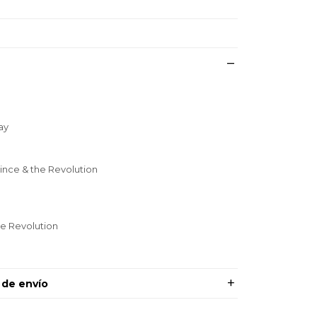
ay
rince & the Revolution
he Revolution
 de envío