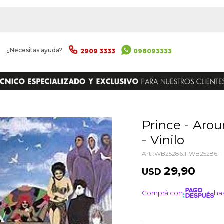
|
¿Necesitas ayuda?
2909 3333
098093333
ENVIAR
Prince - Around The World In A Day
- Vinilo
WB25286.1-WB25286.1
29,90
USD
Comprá con
has
¡ME I