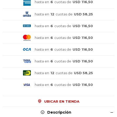
hasta en
6
cuotas de
USD 116,50
hasta en
12
cuotas de
USD 58,25
hasta en
6
cuotas de
USD 116,50
hasta en
6
cuotas de
USD 116,50
hasta en
6
cuotas de
USD 116,50
hasta en
6
cuotas de
USD 116,50
hasta en
12
cuotas de
USD 58,25
hasta en
6
cuotas de
USD 116,50
UBICAR EN TIENDA
¡Sumate a la forma más ágil de
¡Sumate a la forma más ágil de
¡Sumate a la forma más ágil de
Descripción
comprar!
comprar!
comprar!