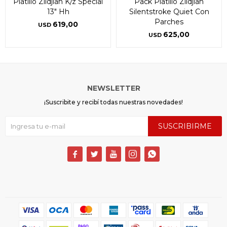
Platillo Zildjian K/z Special
Pack Platillo Zildjian
13" Hh
Silentstroke Quiet Con
Parches
619,00
USD
625,00
USD
NEWSLETTER
¡Suscribite y recibí todas nuestras novedades!
SUSCRIBIRME




