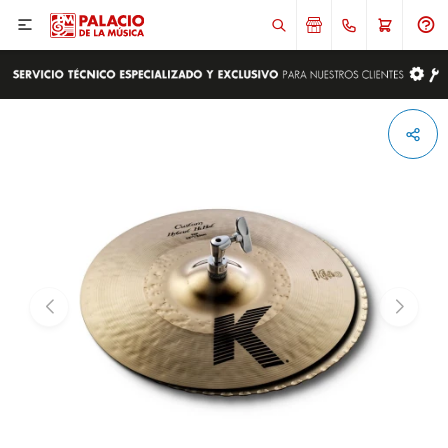

ENVIAR