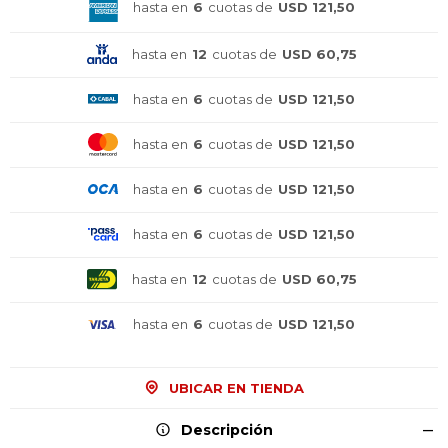
hasta en
6
cuotas de
USD 121,50
hasta en
12
cuotas de
USD 60,75
hasta en
6
cuotas de
USD 121,50
hasta en
6
cuotas de
USD 121,50
hasta en
6
cuotas de
USD 121,50
hasta en
6
cuotas de
USD 121,50
hasta en
12
cuotas de
USD 60,75
hasta en
6
cuotas de
USD 121,50
¡Sumate a la forma más ágil de
¡Sumate a la forma más ágil de
¡Sumate a la forma más ágil de
comprar!
comprar!
comprar!
UBICAR EN TIENDA
Comprá en 3 cuotas sin recargo o hasta en
Comprá en 3 cuotas sin recargo o hasta en
Comprá en 3 cuotas sin recargo o hasta en
12 cuotas * ¡Solo con tu cédula!
12 cuotas * ¡Solo con tu cédula!
12 cuotas * ¡Solo con tu cédula!
Descripción