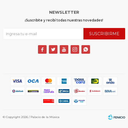
NEWSLETTER
¡Suscribite y recibí todas nuestras novedades!
SUSCRIBIRME





© Copyright 2026 / Palacio de la Música