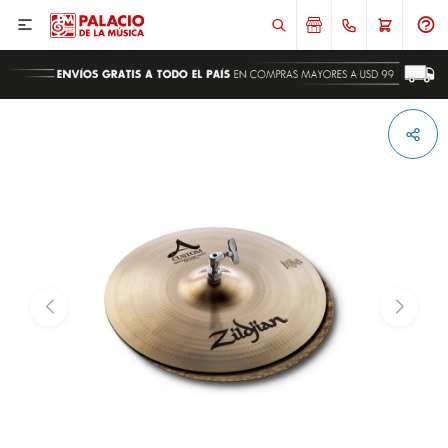

ENVIAR