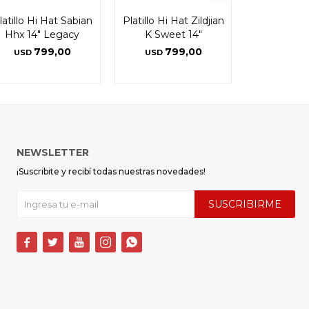
latillo Hi Hat Sabian
Platillo Hi Hat Zildjian
Hhx 14" Legacy
K Sweet 14"
799,00
799,00
USD
USD
NEWSLETTER
¡Suscribite y recibí todas nuestras novedades!
SUSCRIBIRME




