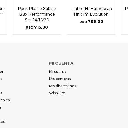
ian
Pack Platillo Sabian
Platillo Hi Hat Sabian
P
4"
B8x Performance
Hhx 14" Evolution
Set 14/16/20
799,00
USD
715,00
USD
MI CUENTA
er
Mi cuenta
es
Mis compras
Mis direcciones
es
Wish List
écnico
m
tes