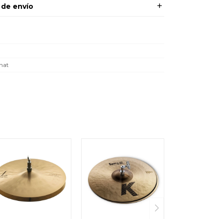
 de envío
"
hat