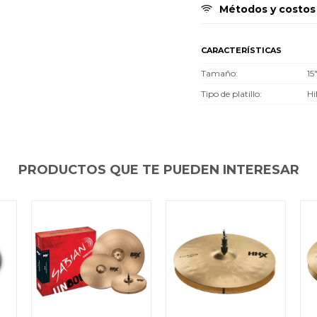
Día
Día
Día
Mes
Mes
Mes
Año
Año
Año
Métodos y costos
Continuar
Continuar
Continuar
CARACTERÍSTICAS
Tamaño
15
Tipo de platillo
Hi
PRODUCTOS QUE TE PUEDEN INTERESAR