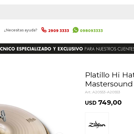
|
¿Necesitas ayuda?
2909 3333
098093333
ENVIAR
Platillo Hi Hat Zildjian A Custom 15"
Mastersound
A20553-A20553
749,00
USD