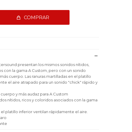
COMPRAR
ersound presentan los mismos sonidos nítidos,
dos con la gama A Custom, pero con un sonido
ás cuerpo. Las ranuras martilladas en el platillo
ente el aire atrapado para un sonido "chick" rápido y
 cuerpo y más audaz para A Custom
os nítidos, ricos y coloridos asociados con la gama
el platillo inferior ventilan rápidamente el aire.
laro
ante