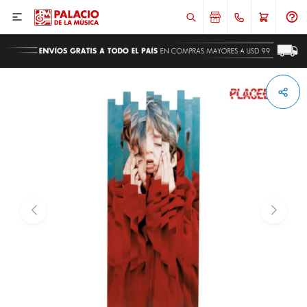

ENVIAR