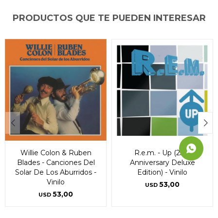
puede variar por comercio
puede variar por comercio
puede variar por comercio
Día
Día
Día
Mes
Mes
Mes
Año
Año
Año
PRODUCTOS QUE TE PUEDEN INTERESAR
Continuar
Continuar
Continuar
Willie Colon & Ruben
R.e.m. - Up (25th
Blades - Canciones Del
Anniversary Deluxe
Solar De Los Aburridos -
Edition) - Vinilo
Vinilo
53,00
USD
53,00
USD