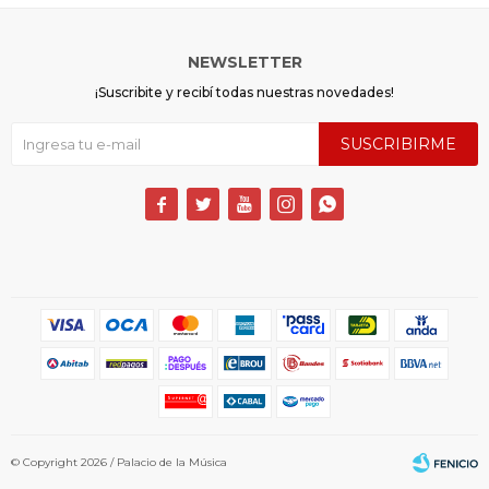
NEWSLETTER
¡Suscribite y recibí todas nuestras novedades!
SUSCRIBIRME





© Copyright 2026 / Palacio de la Música