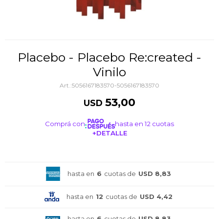
Placebo - Placebo Re:created -
Vinilo
5056167183570-5056167183570
53,00
USD
Comprá con
hasta en 12 cuotas
+DETALLE
¡ME INTERESA!
hasta en
6
cuotas de
USD 8,83
hasta en
12
cuotas de
USD 4,42
hasta en
6
cuotas de
USD 8,83