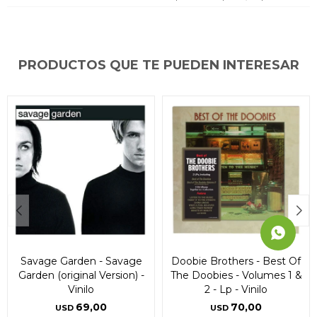
* sujeto a aprobación crediticia. El monto disponible
* sujeto a aprobación crediticia. El monto disponible
* sujeto a aprobación crediticia. El monto disponible
puede variar por comercio
puede variar por comercio
puede variar por comercio
Día
Día
Día
Mes
Mes
Mes
Año
Año
Año
Continuar
Continuar
Continuar
PRODUCTOS QUE TE PUEDEN INTERESAR
Savage Garden - Savage
Doobie Brothers - Best Of
Garden (original Version) -
The Doobies - Volumes 1 &
Vinilo
2 - Lp - Vinilo
69,00
70,00
USD
USD