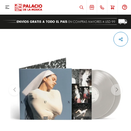

ENVIAR