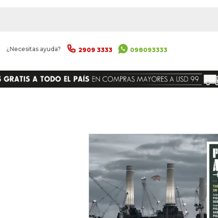
|
¿Necesitas ayuda?
2909 3333
098093333
ENVIAR