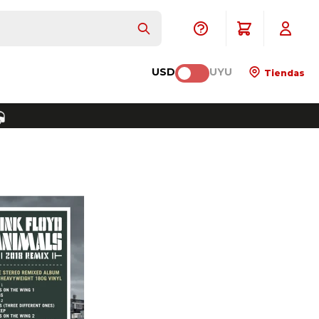
USD
UYU
Tiendas