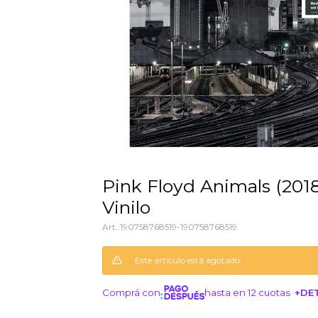
Pink Floyd Animals (2018 Remix) -
Vinilo
190758768519-190758768519
Este artículo está agotado.
Comprá con
hasta en 12 cuotas
+DE