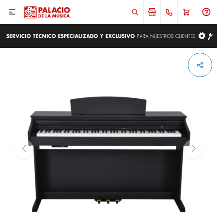

ENVIAR