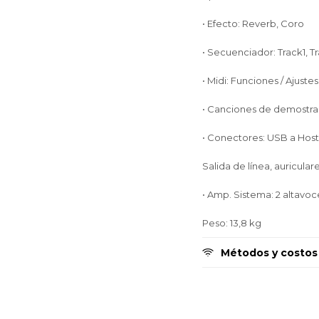
• Efecto: Reverb, Coro
• Secuenciador: Track1, T
• Midi: Funciones / Ajustes
• Canciones de demostra
• Conectores: USB a Host,
Salida de línea, auricular
• Amp. Sistema: 2 altavoc
Peso: 13,8 kg
Métodos y costos