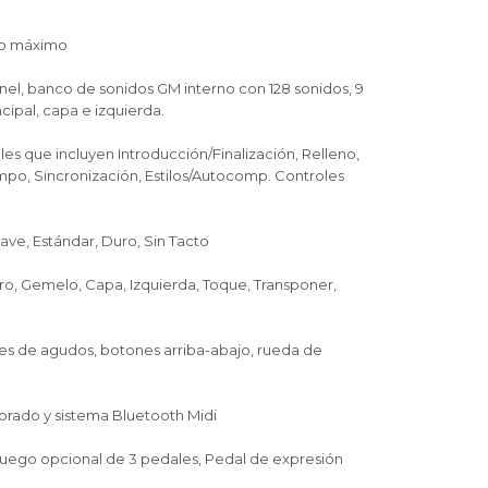
omo máximo
nel, banco de sonidos GM interno con 128 sonidos, 9
cipal, capa e izquierda.
nibles que incluyen Introducción/Finalización, Relleno,
empo, Sincronización, Estilos/Autocomp. Controles
uave, Estándar, Duro, Sin Tacto
ro, Gemelo, Capa, Izquierda, Toque, Transponer,
ntes de agudos, botones arriba-abajo, rueda de
porado y sistema Bluetooth Midi
, juego opcional de 3 pedales, Pedal de expresión