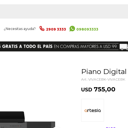
|
¿Necesitas ayuda?
2909 3333
098093333
ENVIAR
Piano Digita
VIVACEBK-VIVACEBK
755,00
USD