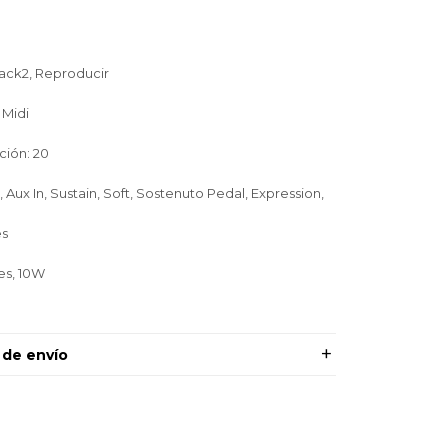
rack2, Reproducir
 Midi
ción: 20
 Aux In, Sustain, Soft, Sostenuto Pedal, Expression,
es
es, 10W
 de envío