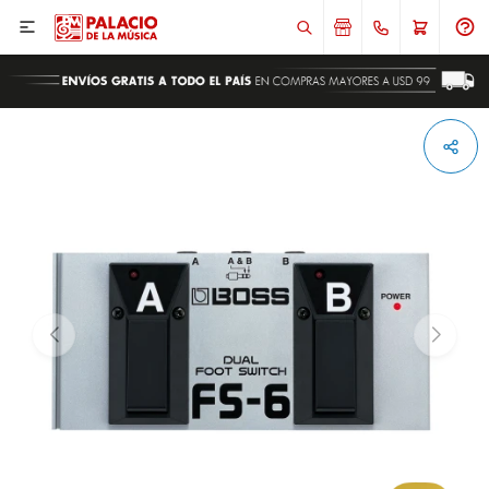

ENVIAR