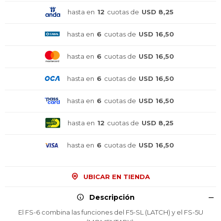
hasta en
12
cuotas de
USD 8,25
hasta en
6
cuotas de
USD 16,50
hasta en
6
cuotas de
USD 16,50
hasta en
6
cuotas de
USD 16,50
hasta en
6
cuotas de
USD 16,50
hasta en
12
cuotas de
USD 8,25
hasta en
6
cuotas de
USD 16,50
UBICAR EN TIENDA
¡Sumate a la forma más ágil de
¡Sumate a la forma más ágil de
¡Sumate a la forma más ágil de
Descripción
comprar!
comprar!
comprar!
El FS-6 combina las funciones del F5-SL (LATCH) y el FS-5U
Comprá en 3 cuotas sin recargo o hasta en
Comprá en 3 cuotas sin recargo o hasta en
Comprá en 3 cuotas sin recargo o hasta en