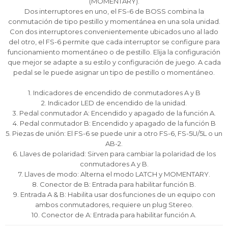
(MOMENTARY).
12 cuotas * ¡Solo con tu cédula!
12 cuotas * ¡Solo con tu cédula!
12 cuotas * ¡Solo con tu cédula!
Dos interruptores en uno, el FS-6 de BOSS combina la
* sujeto aprobación crediticia.
* sujeto aprobación crediticia.
* sujeto aprobación crediticia.
conmutación de tipo pestillo y momentánea en una sola unidad.
Comprá ahora y Pagá
Comprá ahora y Pagá
Comprá ahora y Pagá
Con dos interruptores convenientemente ubicados uno al lado
Verifica si estás calificado para comprar con
Verifica si estás calificado para comprar con
Verifica si estás calificado para comprar con
Pago Después:
Pago Después:
Pago Después:
Después, hasta en 12
Después, hasta en 12
Después, hasta en 12
del otro, el FS-6 permite que cada interruptor se configure para
Estás calificado para comprar usando Pago
Estás calificado para comprar usando Pago
Estás calificado para comprar usando Pago
Ups!
Ups!
Ups!
funcionamiento momentáneo o de pestillo. Elija la configuración
cuotas y sin tocar tu
cuotas y sin tocar tu
cuotas y sin tocar tu
Después.
Después.
Después.
Cédula de identidad
Cédula de identidad
Cédula de identidad
que mejor se adapte a su estilo y configuración de juego. A cada
tarjeta de crédito
tarjeta de crédito
tarjeta de crédito
Parece que no tenes oferta, lamentamos
Parece que no tenes oferta, lamentamos
Parece que no tenes oferta, lamentamos
¡Algo salió mal!
¡Algo salió mal!
¡Algo salió mal!
pedal se le puede asignar un tipo de pestillo o momentáneo.
¡Tenés hasta
¡Tenés hasta
¡Tenés hasta
para comprar en las cuotas que
para comprar en las cuotas que
para comprar en las cuotas que
el inconveniente, por cualquier duda
el inconveniente, por cualquier duda
el inconveniente, por cualquier duda
Por favor intenta nuevamente mas tarde.
Por favor intenta nuevamente mas tarde.
Por favor intenta nuevamente mas tarde.
Celular
Celular
Celular
prefieras!
prefieras!
prefieras!
contactanos en
contactanos en
contactanos en
1. Indicadores de encendido de conmutadores A y B
preguntas@pagodespues.com.uy
preguntas@pagodespues.com.uy
preguntas@pagodespues.com.uy
Elegí tus productos preferidos
Elegí tus productos preferidos
Elegí tus productos preferidos
2. Indicador LED de encendido de la unidad.
Fecha de nacimiento
Fecha de nacimiento
Fecha de nacimiento
Elegís Pago Después como metodo de pago
Elegís Pago Después como metodo de pago
Elegís Pago Después como metodo de pago
3. Pedal conmutador A: Encendido y apagado de la función A.
4. Pedal conmutador B: Encendido y apagado de la función B
* sujeto a aprobación crediticia. El monto disponible
* sujeto a aprobación crediticia. El monto disponible
* sujeto a aprobación crediticia. El monto disponible
puede variar por comercio
puede variar por comercio
puede variar por comercio
5. Piezas de unión: El FS-6 se puede unir a otro FS-6, FS-5U/5L o un
Día
Día
Día
Mes
Mes
Mes
Año
Año
Año
AB-2.
6. Llaves de polaridad: Sirven para cambiar la polaridad de los
Continuar
Continuar
Continuar
conmutadores A y B.
7. Llaves de modo: Alterna el modo LATCH y MOMENTARY.
8. Conector de B: Entrada para habilitar función B.
9. Entrada A & B: Habilita usar dos funciones de un equipo con
ambos conmutadores, requiere un plug Stereo.
10. Conector de A: Entrada para habilitar función A.