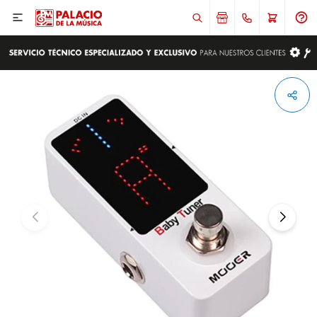

ENVIAR