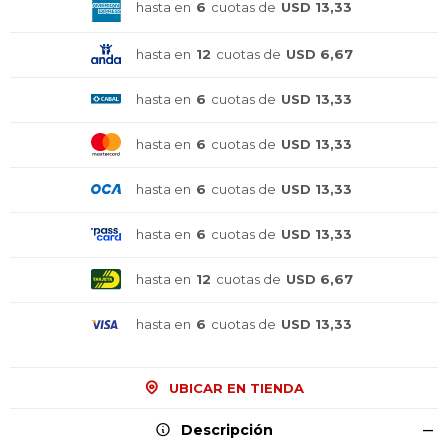
hasta en
6
cuotas de
USD 13,33
hasta en
12
cuotas de
USD 6,67
hasta en
6
cuotas de
USD 13,33
hasta en
6
cuotas de
USD 13,33
hasta en
6
cuotas de
USD 13,33
hasta en
6
cuotas de
USD 13,33
hasta en
12
cuotas de
USD 6,67
¡Sumate a la forma más ágil de
¡Sumate a la forma más ágil de
¡Sumate a la forma más ágil de
hasta en
6
cuotas de
USD 13,33
comprar!
comprar!
comprar!
Comprá en 3 cuotas sin recargo o hasta en
Comprá en 3 cuotas sin recargo o hasta en
Comprá en 3 cuotas sin recargo o hasta en
12 cuotas * ¡Solo con tu cédula!
12 cuotas * ¡Solo con tu cédula!
12 cuotas * ¡Solo con tu cédula!
UBICAR EN TIENDA
* sujeto aprobación crediticia.
* sujeto aprobación crediticia.
* sujeto aprobación crediticia.
Descripción
Comprá ahora y Pagá
Comprá ahora y Pagá
Comprá ahora y Pagá
Verifica si estás calificado para comprar con
Verifica si estás calificado para comprar con
Verifica si estás calificado para comprar con