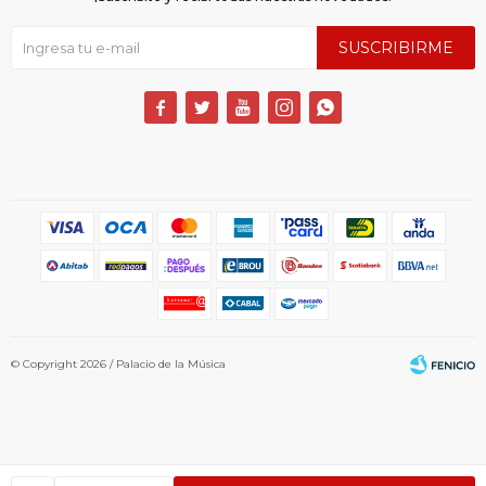
SUSCRIBIRME





© Copyright 2026 / Palacio de la Música