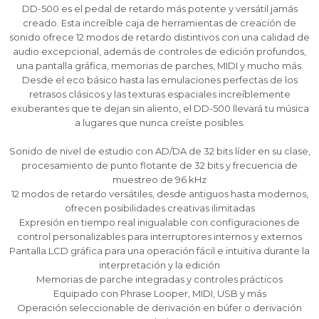
comprar!
comprar!
comprar!
DD-500 es el pedal de retardo más potente y versátil jamás
Comprá en 3 cuotas sin recargo o hasta en
Comprá en 3 cuotas sin recargo o hasta en
Comprá en 3 cuotas sin recargo o hasta en
creado. Esta increíble caja de herramientas de creación de
12 cuotas * ¡Solo con tu cédula!
12 cuotas * ¡Solo con tu cédula!
12 cuotas * ¡Solo con tu cédula!
sonido ofrece 12 modos de retardo distintivos con una calidad de
audio excepcional, además de controles de edición profundos,
* sujeto aprobación crediticia.
* sujeto aprobación crediticia.
* sujeto aprobación crediticia.
una pantalla gráfica, memorias de parches, MIDI y mucho más.
Comprá ahora y Pagá
Comprá ahora y Pagá
Comprá ahora y Pagá
Verifica si estás calificado para comprar con
Verifica si estás calificado para comprar con
Verifica si estás calificado para comprar con
Desde el eco básico hasta las emulaciones perfectas de los
Pago Después:
Pago Después:
Pago Después:
Después, hasta en 12
Después, hasta en 12
Después, hasta en 12
Estás calificado para comprar usando Pago
Estás calificado para comprar usando Pago
Estás calificado para comprar usando Pago
retrasos clásicos y las texturas espaciales increíblemente
Ups!
Ups!
Ups!
cuotas y sin tocar tu
cuotas y sin tocar tu
cuotas y sin tocar tu
Después.
Después.
Después.
Cédula de identidad
Cédula de identidad
Cédula de identidad
exuberantes que te dejan sin aliento, el DD-500 llevará tu música
tarjeta de crédito
tarjeta de crédito
tarjeta de crédito
Parece que no tenes oferta, lamentamos
Parece que no tenes oferta, lamentamos
Parece que no tenes oferta, lamentamos
¡Algo salió mal!
¡Algo salió mal!
¡Algo salió mal!
a lugares que nunca creíste posibles.
¡Tenés hasta
¡Tenés hasta
¡Tenés hasta
para comprar en las cuotas que
para comprar en las cuotas que
para comprar en las cuotas que
el inconveniente, por cualquier duda
el inconveniente, por cualquier duda
el inconveniente, por cualquier duda
Por favor intenta nuevamente mas tarde.
Por favor intenta nuevamente mas tarde.
Por favor intenta nuevamente mas tarde.
Celular
Celular
Celular
prefieras!
prefieras!
prefieras!
contactanos en
contactanos en
contactanos en
Sonido de nivel de estudio con AD/DA de 32 bits líder en su clase,
preguntas@pagodespues.com.uy
preguntas@pagodespues.com.uy
preguntas@pagodespues.com.uy
Elegí tus productos preferidos
Elegí tus productos preferidos
Elegí tus productos preferidos
procesamiento de punto flotante de 32 bits y frecuencia de
Fecha de nacimiento
Fecha de nacimiento
Fecha de nacimiento
Elegís Pago Después como metodo de pago
Elegís Pago Después como metodo de pago
Elegís Pago Después como metodo de pago
muestreo de 96 kHz
12 modos de retardo versátiles, desde antiguos hasta modernos,
* sujeto a aprobación crediticia. El monto disponible
* sujeto a aprobación crediticia. El monto disponible
* sujeto a aprobación crediticia. El monto disponible
ofrecen posibilidades creativas ilimitadas
puede variar por comercio
puede variar por comercio
puede variar por comercio
Día
Día
Día
Mes
Mes
Mes
Año
Año
Año
Expresión en tiempo real inigualable con configuraciones de
control personalizables para interruptores internos y externos
Continuar
Continuar
Continuar
Pantalla LCD gráfica para una operación fácil e intuitiva durante la
interpretación y la edición
Memorias de parche integradas y controles prácticos
Equipado con Phrase Looper, MIDI, USB y más
Operación seleccionable de derivación en búfer o derivación