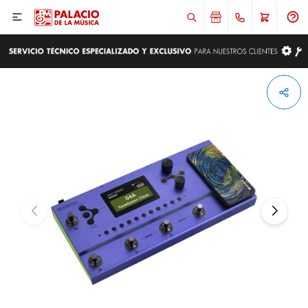

ENVIAR