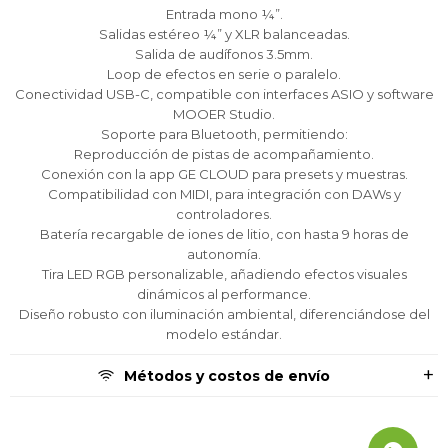
Entrada mono ¼”.
Salidas estéreo ¼” y XLR balanceadas.
Continuar
Continuar
Continuar
Salida de audífonos 3.5mm.
Loop de efectos en serie o paralelo.
Conectividad USB-C, compatible con interfaces ASIO y software
MOOER Studio.
Soporte para Bluetooth, permitiendo:
Reproducción de pistas de acompañamiento.
Conexión con la app GE CLOUD para presets y muestras.
Compatibilidad con MIDI, para integración con DAWs y
controladores.
Batería recargable de iones de litio, con hasta 9 horas de
autonomía.
Tira LED RGB personalizable, añadiendo efectos visuales
dinámicos al performance.
Diseño robusto con iluminación ambiental, diferenciándose del
modelo estándar.
Métodos y costos de envío