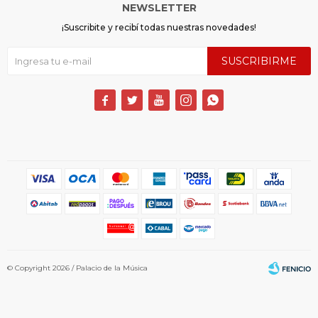
NEWSLETTER
¡Suscribite y recibí todas nuestras novedades!
SUSCRIBIRME





© Copyright 2026 / Palacio de la Música