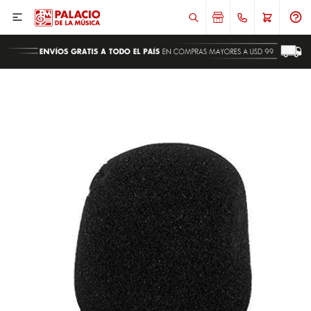

ENVIAR