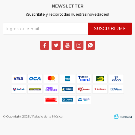
NEWSLETTER
¡Suscribite y recibí todas nuestras novedades!
SUSCRIBIRME





© Copyright 2026 / Palacio de la Música