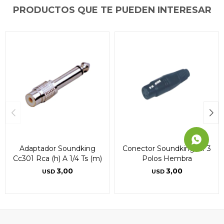
PRODUCTOS QUE TE PUEDEN INTERESAR
Continuar
Continuar
Continuar
Adaptador Soundking
Conector Soundking Xlr 3
Cc301 Rca (h) A 1/4 Ts (m)
Polos Hembra
3,00
3,00
USD
USD