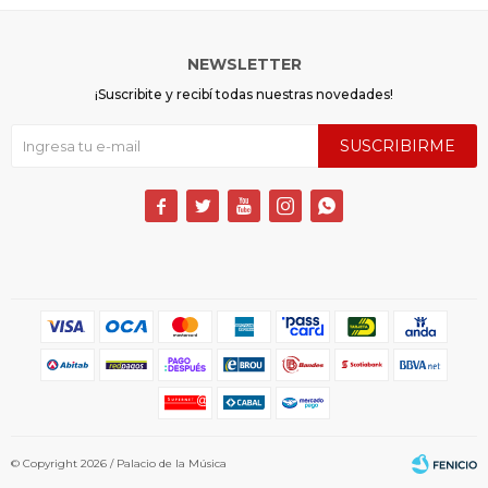
NEWSLETTER
¡Suscribite y recibí todas nuestras novedades!
SUSCRIBIRME





© Copyright 2026 / Palacio de la Música