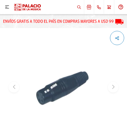

ENVIAR