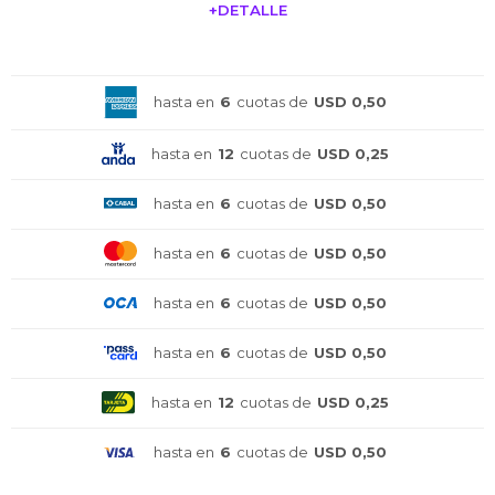
+DETALLE
¡ME INTERESA!
hasta en
6
cuotas de
USD 0,50
hasta en
12
cuotas de
USD 0,25
hasta en
6
cuotas de
USD 0,50
hasta en
6
cuotas de
USD 0,50
hasta en
6
cuotas de
USD 0,50
hasta en
6
cuotas de
USD 0,50
hasta en
12
cuotas de
USD 0,25
¡Sumate a la forma más ágil de
¡Sumate a la forma más ágil de
¡Sumate a la forma más ágil de
comprar!
comprar!
comprar!
hasta en
6
cuotas de
USD 0,50
Comprá en 3 cuotas sin recargo o hasta en
Comprá en 3 cuotas sin recargo o hasta en
Comprá en 3 cuotas sin recargo o hasta en
12 cuotas * ¡Solo con tu cédula!
12 cuotas * ¡Solo con tu cédula!
12 cuotas * ¡Solo con tu cédula!