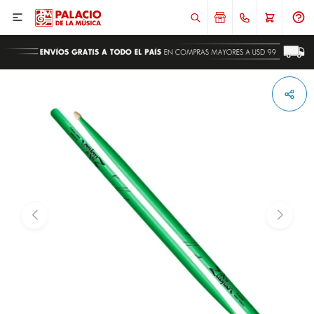

ENVIAR