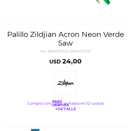
Palillo Zildjian Acron Neon Verde
5aw
Z5AACDGG-Z5AACDGG
24,00
USD
Comprá con
hasta en 12 cuotas
+DETALLE
¡ME INTERESA!