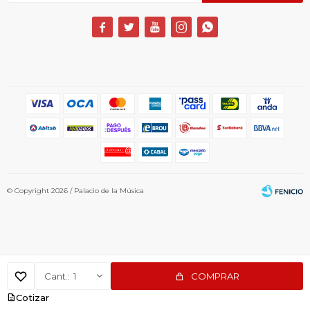





© Copyright 2026 / Palacio de la Música
1
COMPRAR
Fenicio
Cotizar