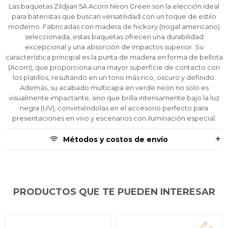
Ups!
Ups!
Ups!
cuotas y sin tocar tu
cuotas y sin tocar tu
cuotas y sin tocar tu
Después.
Después.
Después.
Cédula de identidad
Cédula de identidad
Cédula de identidad
Las baquetas Zildjian 5A Acorn Neon Green son la elección ideal
tarjeta de crédito
tarjeta de crédito
tarjeta de crédito
Parece que no tenes oferta, lamentamos
Parece que no tenes oferta, lamentamos
Parece que no tenes oferta, lamentamos
¡Algo salió mal!
¡Algo salió mal!
¡Algo salió mal!
para bateristas que buscan versatilidad con un toque de estilo
¡Tenés hasta
¡Tenés hasta
¡Tenés hasta
para comprar en las cuotas que
para comprar en las cuotas que
para comprar en las cuotas que
el inconveniente, por cualquier duda
el inconveniente, por cualquier duda
el inconveniente, por cualquier duda
moderno. Fabricadas con madera de hickory (nogal americano)
Por favor intenta nuevamente mas tarde.
Por favor intenta nuevamente mas tarde.
Por favor intenta nuevamente mas tarde.
Celular
Celular
Celular
prefieras!
prefieras!
prefieras!
contactanos en
contactanos en
contactanos en
seleccionada, estas baquetas ofrecen una durabilidad
preguntas@pagodespues.com.uy
preguntas@pagodespues.com.uy
preguntas@pagodespues.com.uy
Elegí tus productos preferidos
Elegí tus productos preferidos
Elegí tus productos preferidos
excepcional y una absorción de impactos superior. Su
Fecha de nacimiento
Fecha de nacimiento
Fecha de nacimiento
Elegís Pago Después como metodo de pago
Elegís Pago Después como metodo de pago
Elegís Pago Después como metodo de pago
característica principal es la punta de madera en forma de bellota
(Acorn), que proporciona una mayor superficie de contacto con
* sujeto a aprobación crediticia. El monto disponible
* sujeto a aprobación crediticia. El monto disponible
* sujeto a aprobación crediticia. El monto disponible
los platillos, resultando en un tono más rico, oscuro y definido.
puede variar por comercio
puede variar por comercio
puede variar por comercio
Día
Día
Día
Mes
Mes
Mes
Año
Año
Año
Además, su acabado multicapa en verde neón no solo es
visualmente impactante, sino que brilla intensamente bajo la luz
Continuar
Continuar
Continuar
negra (UV), convirtiéndolas en el accesorio perfecto para
presentaciones en vivo y escenarios con iluminación especial.
Métodos y costos de envío
PRODUCTOS QUE TE PUEDEN INTERESAR