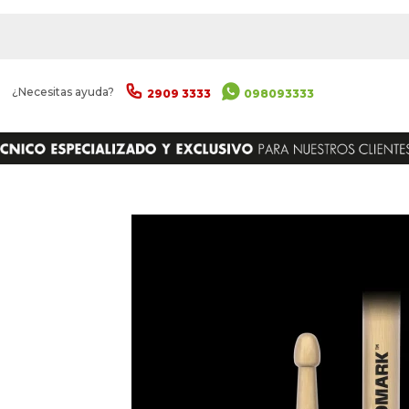
|
¿Necesitas ayuda?
2909 3333
098093333
ENVIAR