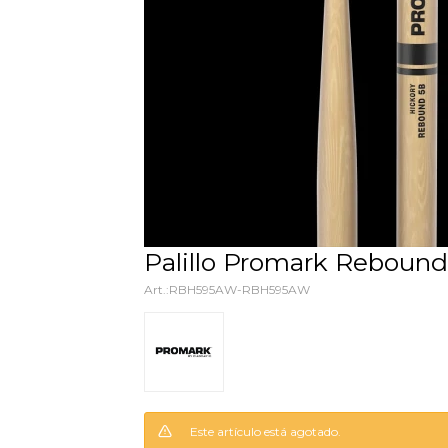
Palillo Promark Reboun
RBH595AW-RBH595AW
Este artículo está agotado.