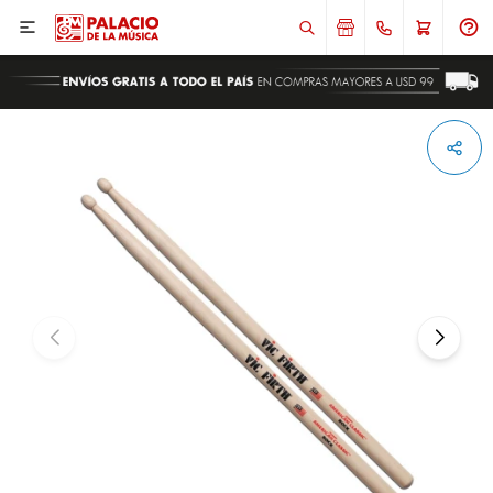

ENVIAR