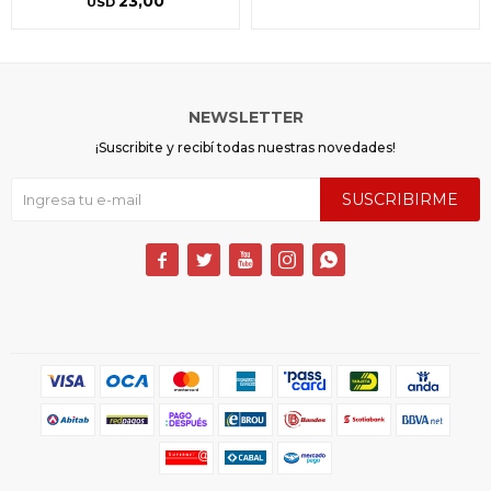
23,00
USD
NEWSLETTER
¡Suscribite y recibí todas nuestras novedades!
SUSCRIBIRME




