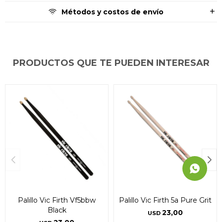
* sujeto a aprobación crediticia. El monto disponible
* sujeto a aprobación crediticia. El monto disponible
* sujeto a aprobación crediticia. El monto disponible
Métodos y costos de envío
puede variar por comercio
puede variar por comercio
puede variar por comercio
Día
Día
Día
Mes
Mes
Mes
Año
Año
Año
Continuar
Continuar
Continuar
PRODUCTOS QUE TE PUEDEN INTERESAR
Palillo Vic Firth Vf5bbw
Palillo Vic Firth 5a Pure Grit
Black
23,00
USD