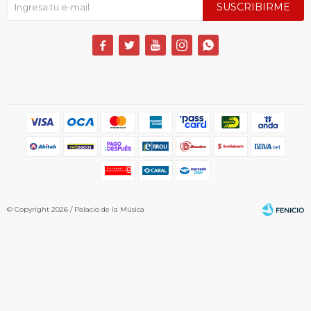
SUSCRIBIRME





© Copyright 2026 / Palacio de la Música
Fenicio