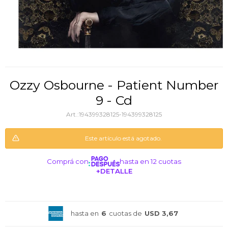
Ozzy Osbourne - Patient Number
9 - Cd
194399328125-194399328125
Este artículo está agotado.
Comprá con
hasta en 12 cuotas
+DETALLE
¡ME INTERESA!
hasta en
6
cuotas de
USD 3,67