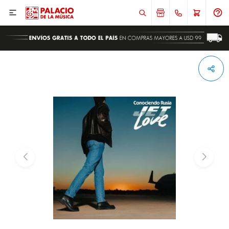

ENVIAR