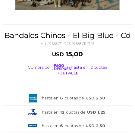
Bandalos Chinos - El Big Blue - Cd
196587114725-196587114725
15,00
USD
Comprá con
hasta en 12 cuotas
+DETALLE
¡ME INTERESA!
hasta en
6
cuotas de
USD 2,50
hasta en
12
cuotas de
USD 1,25
hasta en
6
cuotas de
USD 2,50