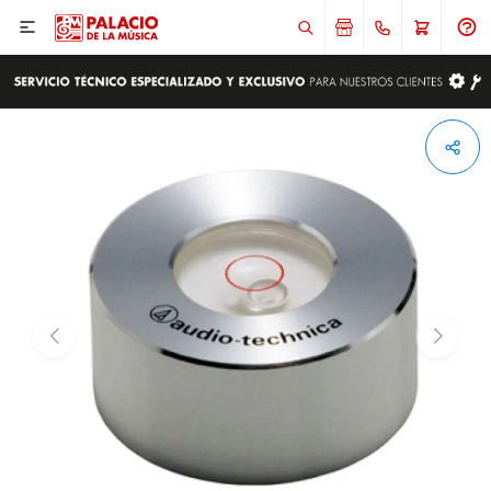

ENVIAR