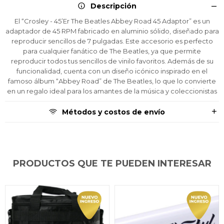
tarjeta de crédito
tarjeta de crédito
tarjeta de crédito
Parece que no tenes oferta, lamentamos
Parece que no tenes oferta, lamentamos
Parece que no tenes oferta, lamentamos
Descripción
¡Algo salió mal!
¡Algo salió mal!
¡Algo salió mal!
¡Tenés hasta
¡Tenés hasta
¡Tenés hasta
para comprar en las cuotas que
para comprar en las cuotas que
para comprar en las cuotas que
el inconveniente, por cualquier duda
el inconveniente, por cualquier duda
el inconveniente, por cualquier duda
Por favor intenta nuevamente mas tarde.
Por favor intenta nuevamente mas tarde.
Por favor intenta nuevamente mas tarde.
Celular
Celular
Celular
El “Crosley - 45’Er The Beatles Abbey Road 45 Adaptor” es un
prefieras!
prefieras!
prefieras!
contactanos en
contactanos en
contactanos en
adaptador de 45 RPM fabricado en aluminio sólido, diseñado para
preguntas@pagodespues.com.uy
preguntas@pagodespues.com.uy
preguntas@pagodespues.com.uy
Elegí tus productos preferidos
Elegí tus productos preferidos
Elegí tus productos preferidos
reproducir sencillos de 7 pulgadas. Este accesorio es perfecto
Fecha de nacimiento
Fecha de nacimiento
Fecha de nacimiento
Elegís Pago Después como metodo de pago
Elegís Pago Después como metodo de pago
Elegís Pago Después como metodo de pago
para cualquier fanático de The Beatles, ya que permite
reproducir todos tus sencillos de vinilo favoritos. Además de su
* sujeto a aprobación crediticia. El monto disponible
* sujeto a aprobación crediticia. El monto disponible
* sujeto a aprobación crediticia. El monto disponible
puede variar por comercio
puede variar por comercio
puede variar por comercio
funcionalidad, cuenta con un diseño icónico inspirado en el
Día
Día
Día
Mes
Mes
Mes
Año
Año
Año
famoso álbum “Abbey Road” de The Beatles, lo que lo convierte
en un regalo ideal para los amantes de la música y coleccionistas
Continuar
Continuar
Continuar
Métodos y costos de envío
PRODUCTOS QUE TE PUEDEN INTERESAR