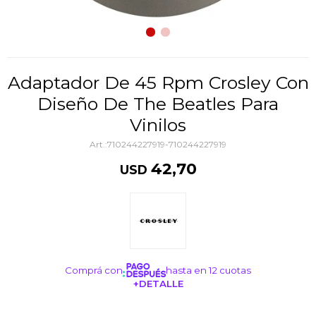
Adaptador De 45 Rpm Crosley Con
Diseño De The Beatles Para
Vinilos
710244227919-710244227919
42,70
USD
Comprá con
hasta en 12 cuotas
+DETALLE
¡ME INTERESA!