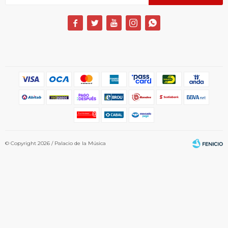





© Copyright 2026 / Palacio de la Música
Fenicio