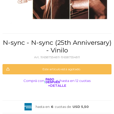
N-sync - N-sync (25th Anniversary)
- Vinilo
196587554811-196587554811
Este artículo está agotado.
Comprá con
hasta en 12 cuotas
+DETALLE
¡ME INTERESA!
hasta en
6
cuotas de
USD 5,50