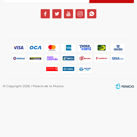





© Copyright 2026 / Palacio de la Música
Fenicio