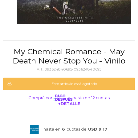
My Chemical Romance - May
Death Never Stop You - Vinilo
093624840695-093624840695
Este artículo está agotado.
Comprá con
hasta en 12 cuotas
+DETALLE
¡ME INTERESA!
hasta en
6
cuotas de
USD 9,17