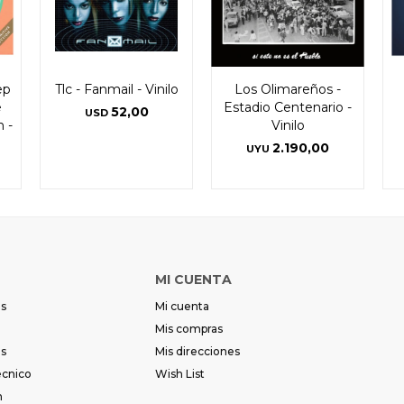
ep
Tlc - Fanmail - Vinilo
Los Olimareños -
e
Estadio Centenario -
52,00
USD
n -
Vinilo
2.190,00
UYU
MI CUENTA
es
Mi cuenta
Mis compras
es
Mis direcciones
écnico
Wish List
m