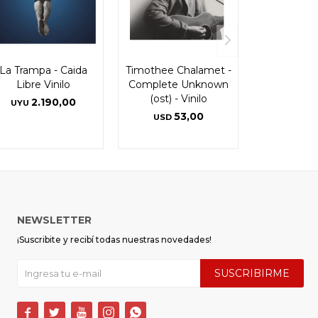
La Trampa - Caida
Timothee Chalamet -
Libre Vinilo
Complete Unknown
(ost) - Vinilo
2.190,00
UYU
53,00
USD
NEWSLETTER
¡Suscribite y recibí todas nuestras novedades!
SUSCRIBIRME




