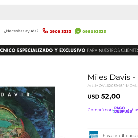
|
¿Necesitas ayuda?
2909 3333
098093333
ENVIAR
Miles Davis 
MOVL6203945.1-MOVL6
52,00
USD
Comprá con
has
¡ME I
hasta en
6
cuota