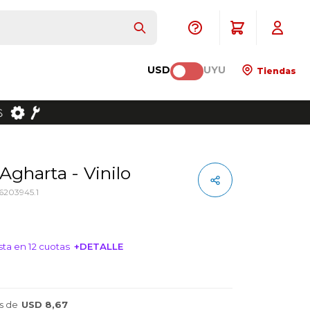
USD
UYU
Tiendas
- Agharta - Vinilo
203945.1
ta en 12 cuotas
+DETALLE
NTERESA!
s de
USD 8,67